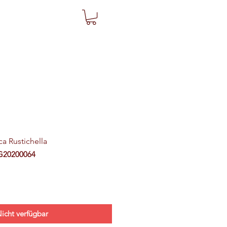
ca Rustichella
G20200064
icht verfügbar